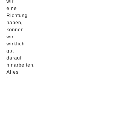
wir
eine
Richtung
haben,
können
wir
wirklich
gut
darauf
hinarbeiten.
Alles
kann
sich
als
das
Beste
herausstellen,
wenn
du